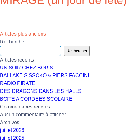
MIRAGE (un jour de fête)
Navigation
Articles plus anciens
Rechercher
des
Rechercher
articles
Articles récents
UN SOIR CHEZ BORIS
BALLAKE SISSOKO & PIERS FACCINI
RADIO PIRATE
DES DRAGONS DANS LES HALLS
BOITE A CORDEES SCOLAIRE
Commentaires récents
Aucun commentaire à afficher.
Archives
juillet 2026
juillet 2025