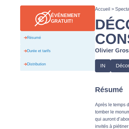
Accueil
>
Spect
ÉVÉNEMENT
DÉC
GRATUIT!
CON
Résumé
Olivier Gros
Durée et tarifs
Distribution
IN
Décon
Résumé
Après le temps de
tomber le monum
qui auront d’abord
invités à piétine