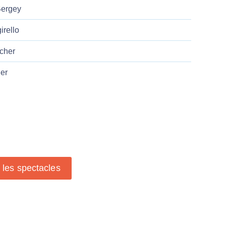
Bergey
irello
rcher
er
s les spectacles