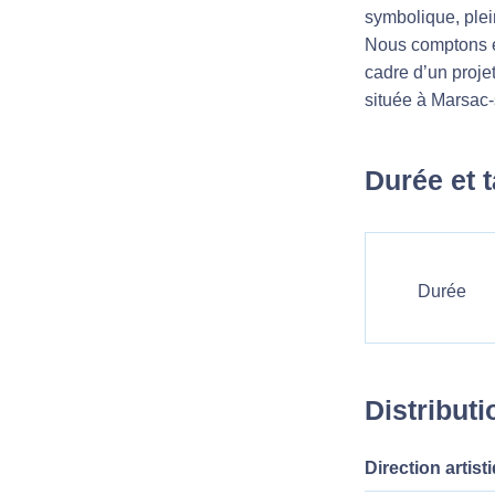
symbolique, plei
Nous comptons ég
cadre d’un proj
située à Marsac-s
Durée et t
Durée
Distributi
Direction artist