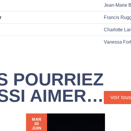
Jean-Marie 
r
Francis Rugg
Charlotte La
Vanessa Forl
S POURRIEZ
SSI AIMER…
Voir tou
MAR
30
JUIN