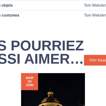
 objets
Tom Weksler
s costumes
Tom Weksler
S POURRIEZ
SSI AIMER…
Voir tou
MAR
30
JUIN