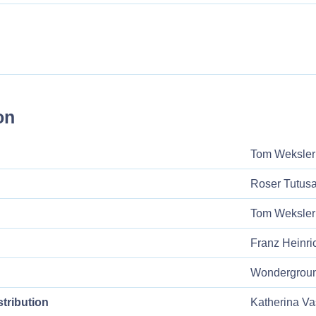
on
Tom Weksler
Roser Tutus
Tom Weksler
Franz Heinri
Wondergrou
tribution
Katherina Vas