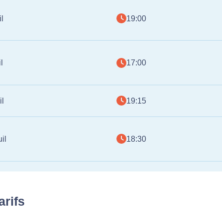
l
19:00
l
17:00
il
19:15
il
18:30
arifs