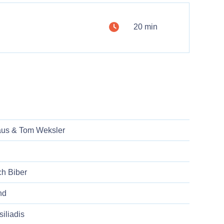
20 min
aus & Tom Weksler
ch Biber
nd
iliadis