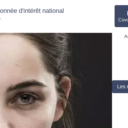
nnée d'intérêt national
"
Covo
A
Les 