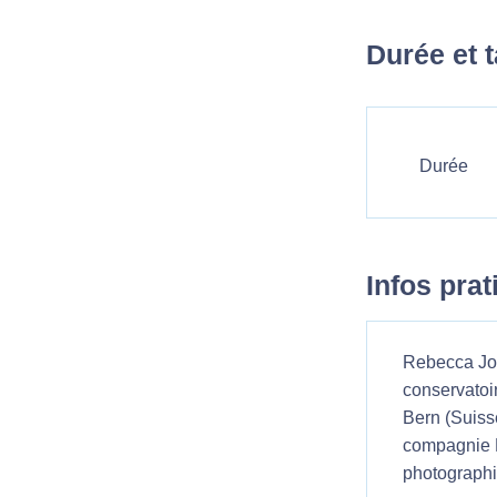
Durée et t
Durée
Infos pra
Rebecca Jou
conservatoi
Bern (Suisse
compagnie L
photographi