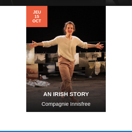
JEU
15
OCT
AN IRISH STORY
Compagnie Innisfree