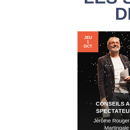
D
JEU
1
OCT
CONSEILS 
SPECTATEU
Jérôme Rouger 
Martingale