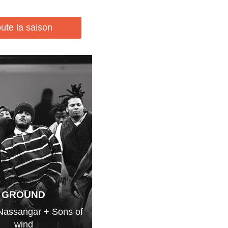
ute la saison
GROUND
Nassangar + Sons of
wind