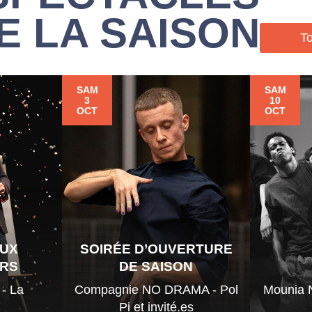
E LA SAISON
To
SAM
SAM
3
10
OCT
OCT
AUX
SOIRÉE D’OUVERTURE
RS
DE SAISON
- La
Compagnie NO DRAMA - Pol
Mounia 
Pi et invité.es