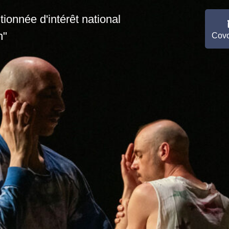
onnée d'intérêt national
n"
Covo