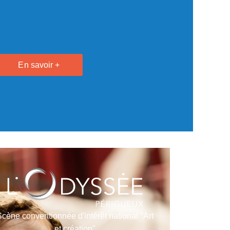
En savoir +
Scène conventionnée d'intérêt national "Art
et création"