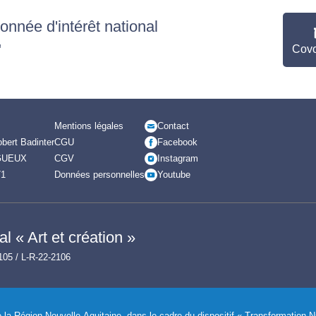
nnée d'intérêt national
"
Covo
Mentions légales
Contact
bert Badinter
CGU
Facebook
GUEUX
CGV
Instagram
71
Données personnelles
Youtube
l « Art et création »
105 / L-R-22-2106
de la Région Nouvelle-Aquitaine, dans le cadre du dispositif « Transformation 