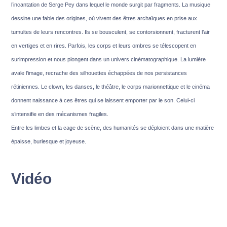
l’incantation de Serge Pey dans lequel le monde surgit par fragments. La musique
dessine une fable des origines, où vivent des êtres archaïques en prise aux
tumultes de leurs rencontres. Ils se bousculent, se contorsionnent, fracturent l’air
en vertiges et en rires. Parfois, les corps et leurs ombres se télescopent en
surimpression et nous plongent dans un univers cinématographique. La lumière
avale l’image, recrache des silhouettes échappées de nos persistances
rétiniennes. Le clown, les danses, le théâtre, le corps marionnettique et le cinéma
donnent naissance à ces êtres qui se laissent emporter par le son. Celui-ci
s’intensifie en des mécanismes fragiles.
Entre les limbes et la cage de scène, des humanités se déploient dans une matière
épaisse, burlesque et joyeuse.
Vidéo