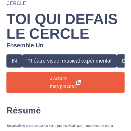
CERCLE
TOI QUI DEFAIS
LE CERCLE
Ensemble Un
IN
Théâtre visuel musical expérimental
Dès
J'achète
mes places !
Résumé
Toi qui défais le cercle qui me fait… (ne me défais pas)
emprunte son titre à