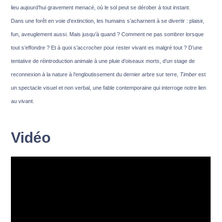
lieu aujourd’hui gravement menacé, où le sol peut se dérober à tout instant.
Dans une forêt en voie d’extinction, les humains s’acharnent à se divertir : plaisir,
fun, aveuglement aussi. Mais jusqu’à quand ? Comment ne pas sombrer lorsque
tout s’effondre ? Et à quoi s’accrocher pour rester vivant·es malgré tout ? D’une
tentative de réintroduction animale à une pluie d’oiseaux morts, d’un stage de
reconnexion à la nature à l’engloutissement du dernier arbre sur terre,
Timber
est
un spectacle visuel et non verbal, une fable contemporaine qui interroge notre lien
au vivant.
Vidéo