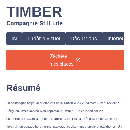
TIMBER
Compagnie Still Life
IN
Théâtre visuel
Dès 12 ans
Intérieur
J'achète
mes places !
Résumé
La compagnie belge, accueillie lors de la saison 2023-2024 avec
Flesh
, revient à
Périgueux avec son nouveau spectacle
Timber
— le cri lancé par les
bûcheron·nes avant la chute d’un arbre. Cette fois, la forêt devient terrain de jeu
théâtral : un espace hors norme, sauvage, oscillant entre utopie et cauchemar. Un