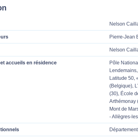
on
Nelson Caill
eurs
Pierre-Jean B
Nelson Cailla
et accueils en résidence
Pôle National
Lendemains, 
Latitude 50, 
(Belgique), 
(30), École d
Arthémonay (
Mont de Mars
- Allègres-l
utionnels
Département