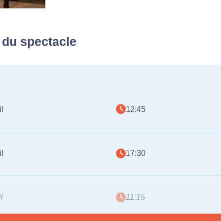
 du spectacle
l
12:45
l
17:30
l
11:15