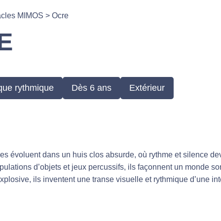
acles MIMOS
>
Ocre
E
que rythmique
Dès 6 ans
Extérieur
 évoluent dans un huis clos absurde, où rythme et silence devi
pulations d’objets et jeux percussifs, ils façonnent un monde s
explosive, ils inventent une transe visuelle et rythmique d’une in