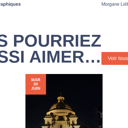
raphiques
Morgane Lié
S POURRIEZ
SSI AIMER…
Voir tou
MAR
30
JUIN