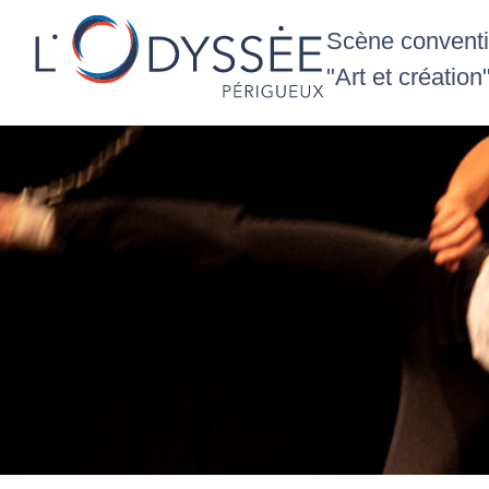
Scène conventio
"Art et création