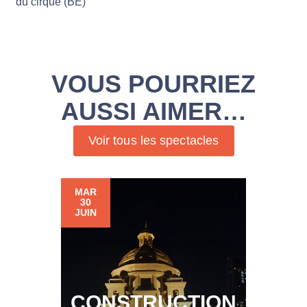
du cirque (BE)
VOUS POURRIEZ
AUSSI AIMER…
Voir tous les spectacles
MAR
30
JUIN
CONSTRUCTION