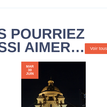
S POURRIEZ
SSI AIMER…
Voir tou
MAR
30
JUIN