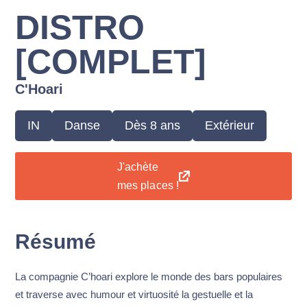
DISTRO
[COMPLET]
C'Hoari
IN
Danse
Dès 8 ans
Extérieur
J'achète
mes places !
Résumé
La compagnie C’hoari explore le monde des bars populaires
et traverse avec humour et virtuosité la gestuelle et la