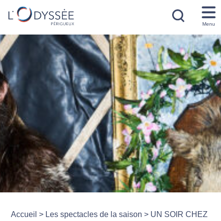
Menu
Accueil
>
Les spectacles de la saison
>
UN SOIR CHEZ