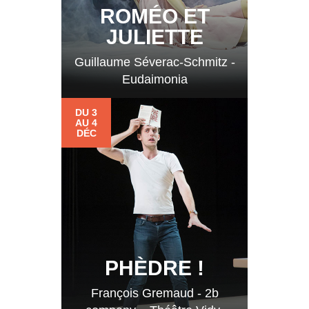
ROMÉO ET
JULIETTE
Guillaume Séverac-Schmitz -
Eudaimonia
DU 3
AU 4
DÉC
PHÈDRE !
François Gremaud - 2b