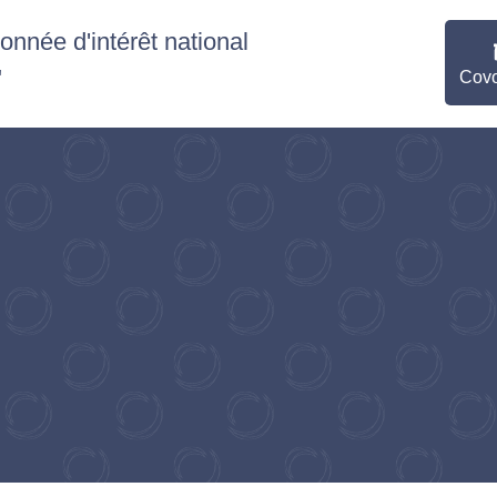
nnée d'intérêt national
"
Covo