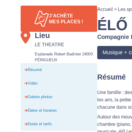
Accueil
>
Les sp
J'ACHÈTE
ÉLŐ 
MES PLACES !
Lieu
Compagnie E
LE THEATRE
Musique + c
Esplanade Robert Badinter 24000
PÉRIGUEUX
Résumé
Résumé
Vidéo
Une famille : de
Galerie photos
les airs, la peti
chacune dans son
Dates et horaires
Autour des mouve
chambre (piano, c
Durée et tarifs
musicale.
élő !
es