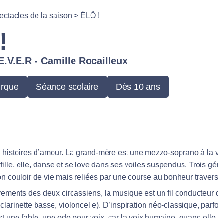
ectacles de la saison
>
ÉLŐ !
!
.V.E.R - Camille Rocailleux
irque
Séance scolaire
Dès 10 ans
s histoires d’amour. La grand-mère est une mezzo-soprano à la vo
te fille, elle, danse et se love dans ses voiles suspendus. Trois gé
 couloir de vie mais reliées par une course au bonheur traver
ments des deux circassiens, la musique est un fil conducteur qu
larinette basse, violoncelle). D’inspiration néo-classique, parf
t une fable, une ode pour voix, car la voix humaine, quand elle