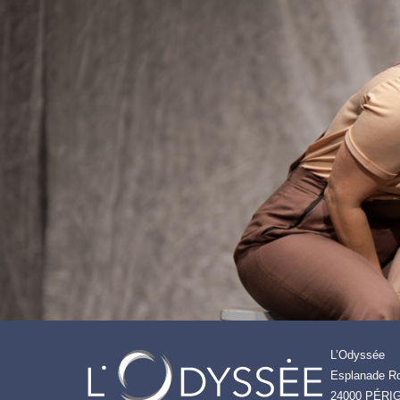
L’Odyssée
Esplanade Ro
24000 PÉRI