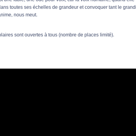
 dans toutes ses échelles de grandeur et convoquer tant le grand
anime, nous meut.
aires sont ouvertes à tous (nombre de places limité).