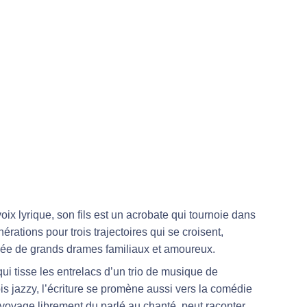
ix lyrique, son fils est un acrobate qui tournoie dans
nérations pour trois trajectoires qui se croisent,
sée de grands drames familiaux et amoureux.
i tisse les entrelacs d’un trio de musique de
ois jazzy, l’écriture se promène aussi vers la comédie
 voyage librement du parlé au chanté, peut raconter