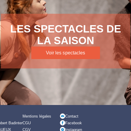
LES SPECTACLES DE
LA SAISON
Voir les spectacles
Mentions légales
Contact
bert Badinter
CGU
Facebook
GUEUX
CGV
Instagram