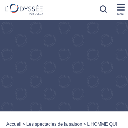
Menu
Accueil
>
Les spectacles de la saison
>
L’HOMME QUI