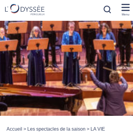
Menu
Accueil
>
Les spectacles de la saison
>
LA VIE