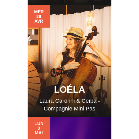
MER
28
AVR
LOÉLA
Laura Caronni & Ceïba -
Compagnie Mini Pas
LUN
3
MAI