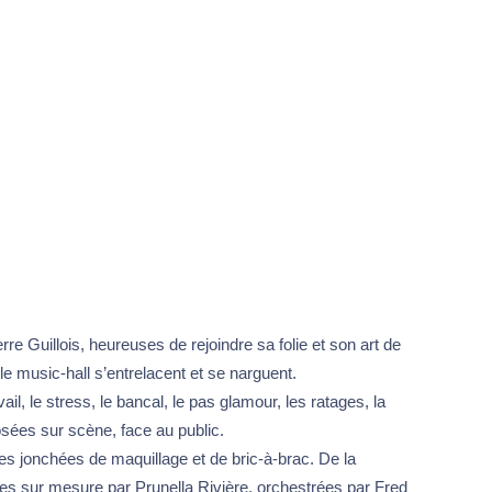
e Guillois, heureuses de rejoindre sa folie et son art de
 le music-hall s’entrelacent et se narguent.
ail, le stress, le bancal, le pas glamour, les ratages, la
osées sur scène, face au public.
les jonchées de maquillage et de bric-à-brac. De la
tes sur mesure par Prunella Rivière, orchestrées par Fred