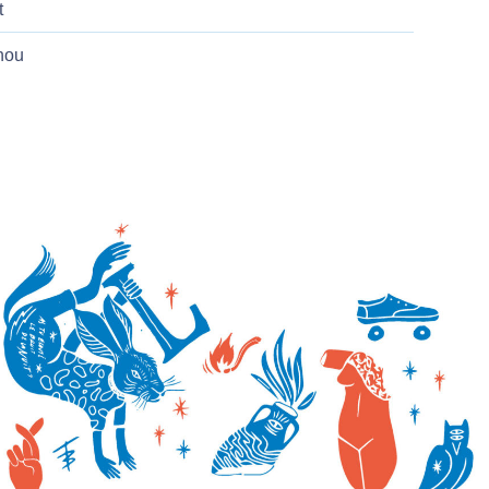
t
nou