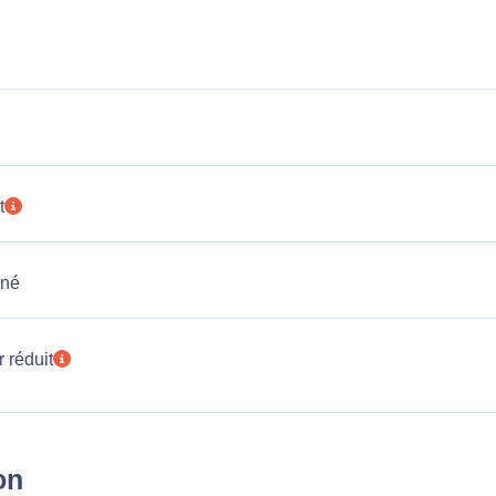
t
nné
r réduit
on