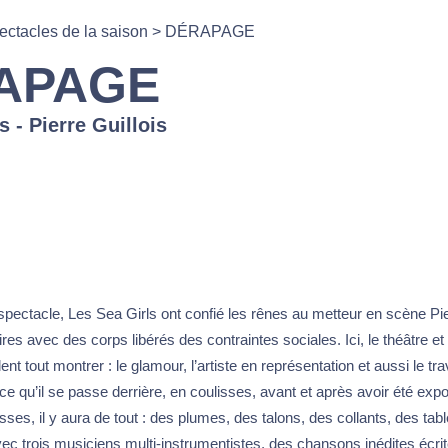
ectacles de la saison
>
DÉRAPAGE
APAGE
s - Pierre Guillois
ectacle, Les Sea Girls ont confié les rênes au metteur en scène Pierr
ires avec des corps libérés des contraintes sociales. Ici, le théâtre et
nt tout montrer : le glamour, l’artiste en représentation et aussi le trav
 ce qu’il se passe derrière, en coulisses, avant et après avoir été exp
sses, il y aura de tout : des plumes, des talons, des collants, des tab
ec trois musiciens multi-instrumentistes, des chansons inédites écri