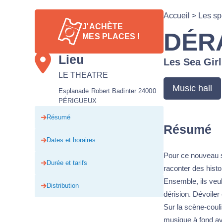
Accueil
>
Les sp
J'ACHÈTE
DÉR
MES PLACES !
Lieu
Les Sea Girl
LE THEATRE
Music hall
Esplanade Robert Badinter 24000
PÉRIGUEUX
Résumé
Résumé
Dates et horaires
Pour ce nouveau sp
Durée et tarifs
raconter des histo
Ensemble, ils veule
Distribution
dérision. Dévoiler
Sur la scène-couli
musique à fond av