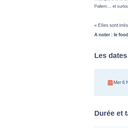
Pallem… et surtout
« Elles sont irré
A noter : le foo
Les dates
Mer 6 
Durée et t