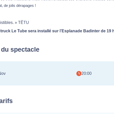
, de jolis dérapages !
sistibles. » TÊTU
dtruck Le Tube sera installé sur l’Esplanade Badinter de 19 h
 du spectacle
Nov
20:00
arifs