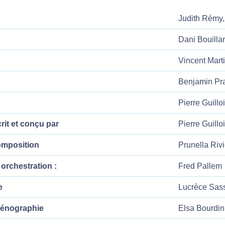
Judith Rémy,
Dani Bouilla
Vincent Mart
Benjamin Pr
Pierre Guillo
rit et conçu par
Pierre Guillo
omposition
Prunella Rivi
orchestration :
Fred Pallem
e
Lucrèce Sass
cénographie
Elsa Bourdin