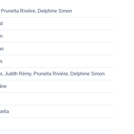
 Prunella Rivière, Delphine Simon
rd
in
as
is
is, Judith Rémy, Prunella Rivière, Delphine Simon
ère
ella