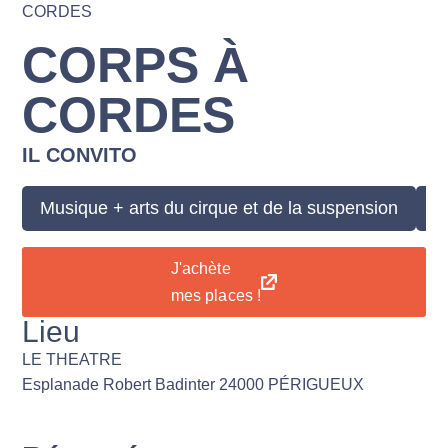
CORDES
CORPS À
CORDES
IL CONVITO
Musique + arts du cirque et de la suspension
T
J'achète
mes places !
Lieu
LE THEATRE
Esplanade Robert Badinter 24000 PÉRIGUEUX