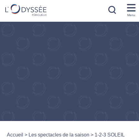
Menu
Accueil
>
Les spectacles de la saison
>
1-2-3 SOLEIL