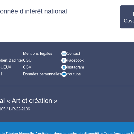
nnée d'intérêt national
"
Covo
Mentions légales
Contact
bert Badinter
CGU
Facebook
GUEUX
CGV
Instagram
71
Données personnelles
Youtube
l « Art et création »
105 / L-R-22-2106
de la Région Nouvelle-Aquitaine, dans le cadre du dispositif « Transformation 