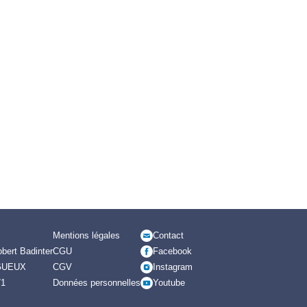
Mentions légales
Contact
bert Badinter
CGU
Facebook
GUEUX
CGV
Instagram
71
Données personnelles
Youtube