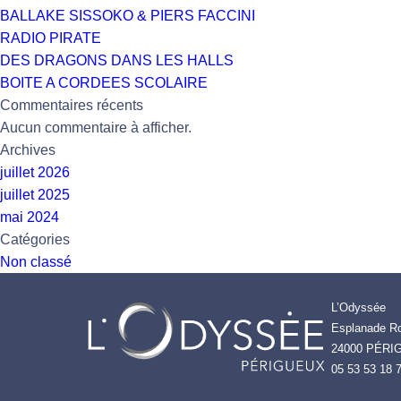
BALLAKE SISSOKO & PIERS FACCINI
RADIO PIRATE
DES DRAGONS DANS LES HALLS
BOITE A CORDEES SCOLAIRE
Commentaires récents
Aucun commentaire à afficher.
Archives
juillet 2026
juillet 2025
mai 2024
Catégories
Non classé
L’Odyssée
Esplanade Ro
24000 PÉRI
05 53 53 18 