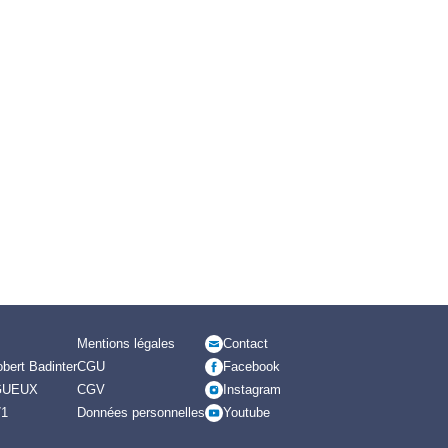
Mentions légales
Contact
bert Badinter
CGU
Facebook
GUEUX
CGV
Instagram
71
Données personnelles
Youtube