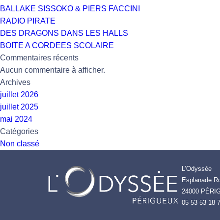
BALLAKE SISSOKO & PIERS FACCINI
RADIO PIRATE
DES DRAGONS DANS LES HALLS
BOITE A CORDEES SCOLAIRE
Commentaires récents
Aucun commentaire à afficher.
Archives
juillet 2026
juillet 2025
mai 2024
Catégories
Non classé
L’Odyssée
Esplanade Ro
24000 PÉRI
05 53 53 18 