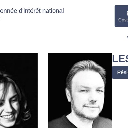
nnée d'intérêt national
"
Covo
LE
Rési