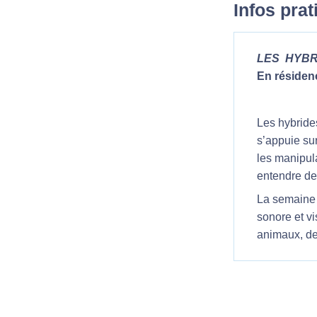
Infos pra
LES HYBR
En résiden
Les hybride
s’appuie sur
les manipula
entendre des
La semaine d
sonore et vi
animaux, d