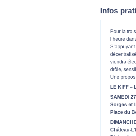
Infos pra
Pour la tro
l’heure dan
S’appuyant s
décentralisé
viendra éle
drôle, sensi
Une proposit
LE KIFF – 
SAMEDI 27
Sorges-et-
Place du B
DIMANCHE 
Château-L’