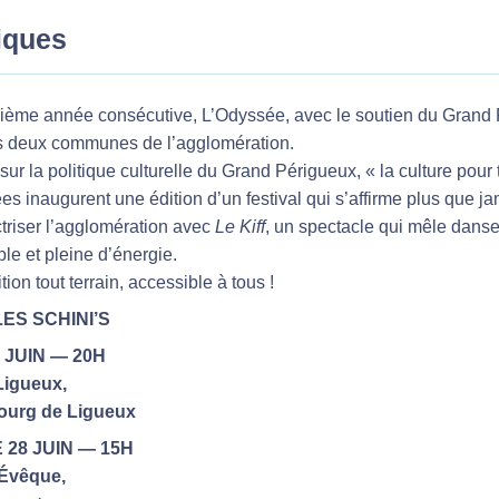
tiques
isième année consécutive, L’Odyssée, avec le soutien du Grand 
s deux communes de l’agglomération.
ur la politique culturelle du Grand Périgueux, « la culture pour 
es inaugurent une édition d’un festival qui s’affirme plus que j
ctriser l’agglomération avec
Le Kiff
, un spectacle qui mêle danse
ble et pleine d’énergie.
ion tout terrain, accessible à tous !
LES SCHINI’S
 JUIN — 20H
Ligueux,
ourg de Ligueux
28 JUIN — 15H
Évêque,