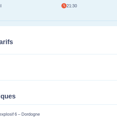
l
21:30
arifs
tiques
 explosif 6 – Dordogne