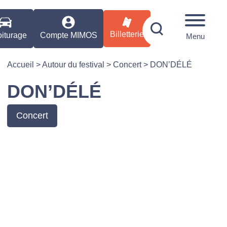
Billetterie
iturage
Compte MIMOS
Menu
Accueil
>
Autour du festival
>
Concert
>
DON’DÉLÉ
DON’DÉLÉ
Concert