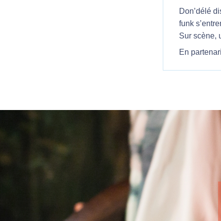
Don’délé dis
funk s’entre
Sur scène, u
En partenar