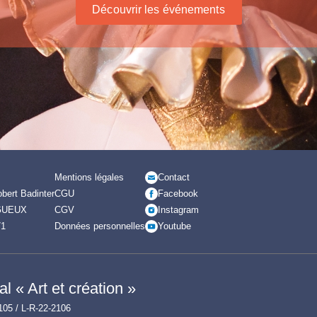
Découvrir les événements
Mentions légales
Contact
bert Badinter
CGU
Facebook
GUEUX
CGV
Instagram
71
Données personnelles
Youtube
l « Art et création »
105 / L-R-22-2106