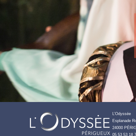
L’Odyssée
Esplanade Ro
24000 PÉRI
05 53 53 18 