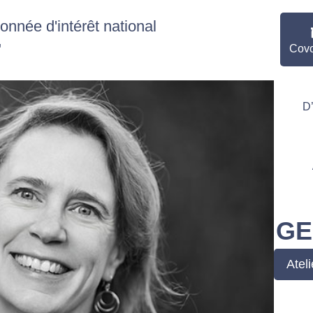
nnée d'intérêt national
"
Covo
D
GE
Ateli