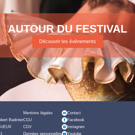
AUTOUR DU FESTIVAL
Découvrir les événements
Mentions légales
Contact
bert Badinter
CGU
Facebook
GUEUX
CGV
Instagram
71
Données personnelles
Youtube